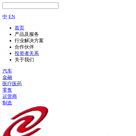
中
EN
首页
产品及服务
行业解决方案
合作伙伴
投资者关系
关于我们
汽车
金融
医疗医药
零售
运营商
制造