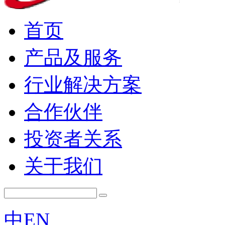
首页
产品及服务
行业解决方案
合作伙伴
投资者关系
关于我们
中
EN