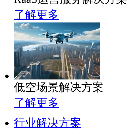
了解更多
低空场景解决方案
了解更多
行业解决方案