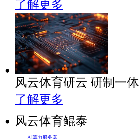
了解更多
风云体育研云 研制一
了解更多
风云体育鲲泰
AI算力服务器