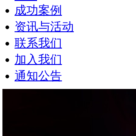
成功案例
资讯与活动
联系我们
加入我们
通知公告